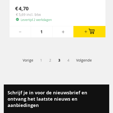
4,70
5,69
incl. btw
Levertijd 2 werkdagen
Pagina
Pagina
Pagina
Pagina
U lees momenteel pagina
Pagina
Pagina
Vorige
1
2
3
4
Volgende
Schrijf je in voor de nieuwsbrief en
ontvang het laatste nieuws en
aanbiedingen