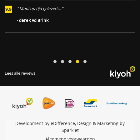
" Mooi op tijd gelevert... "
9.9
.
- derek vd Brink
Lees alle reviews
Development by eDifference, Design & Marketing by
Sparklet
Algemene voorwaarden