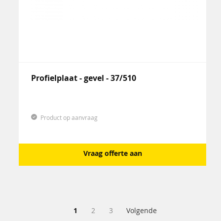
Profielplaat - gevel - 37/510
Product op aanvraag
Vraag offerte aan
Pagina
U lees momenteel pagina
Pagina
Pagina
Pagina
1
2
3
Volgende