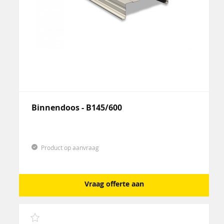
Binnendoos - B145/600
Product op aanvraag
Vraag offerte aan