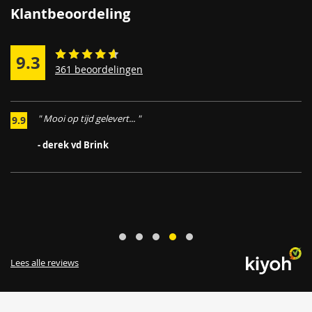
Klantbeoordeling
9.3
361 beoordelingen
" Mooi op tijd gelevert... "
9.9
.
- derek vd Brink
Lees alle reviews