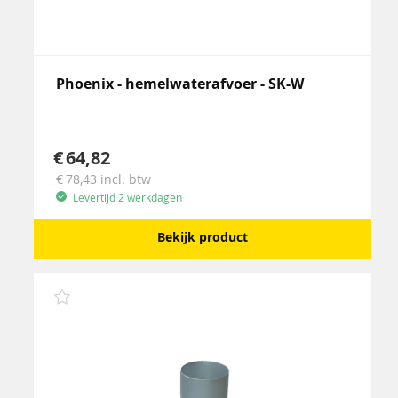
Phoenix - hemelwaterafvoer - SK-W
64,82
78,43
incl. btw
Levertijd 2 werkdagen
Bekijk product