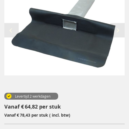
einde
van
de
afbeeldingen-
gallerij
Ga
naar
het
begin
Levertijd 2 werkdagen
van
Vanaf
64,82
per stuk
de
afbeeldingen-
Vanaf
78,43
per stuk
( incl. btw)
gallerij