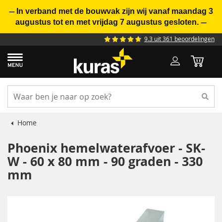
In verband met de bouwvak zijn wij vanaf maandag 3
—
augustus tot en met vrijdag 7 augustus gesloten.
—
9.3 uit 361 beoordelingen
Home
Phoenix hemelwaterafvoer - SK-
W - 60 x 80 mm - 90 graden - 330
mm
Ga
naar
het