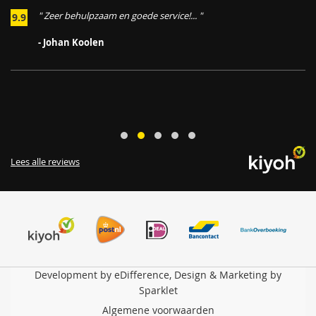
" Zeer behulpzaam en goede service!... "
9.9
,
- Johan Koolen
Lees alle reviews
Development by eDifference, Design & Marketing by
Sparklet
Algemene voorwaarden