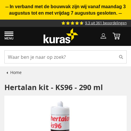
In verband met de bouwvak zijn wij vanaf maandag 3
—
augustus tot en met vrijdag 7 augustus gesloten.
—
9.3 uit 361 beoordelingen
Home
Hertalan kit - KS96 - 290 ml
Ga
naar
het
einde
van
de