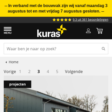
In verband met de bouwvak zijn wij vanaf maandag 3
—
augustus tot en met vrijdag 7 augustus gesloten.
—
9.3 uit 361 beoordelingen
Home
Pagina
Pagina
Pagina
Pagina
U lees momenteel pagina
Pagina
Pagina
Pagina
Vorige
1
2
3
4
5
Volgende
projecten