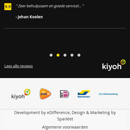
" Zeer behulpzaam en goede service!... "
9.9
,
- Johan Koolen
Lees alle reviews
Development by eDifference, Design & Marketing by
Sparklet
Algemene voorwaarden